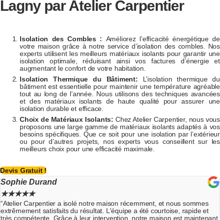
Lagny
par Atelier Carpentier
Isolation des Combles :
Améliorez l’efficacité énergétique de
votre maison grâce à notre service d’isolation des combles. Nos
experts utilisent les meilleurs matériaux isolants pour garantir une
isolation optimale, réduisant ainsi vos factures d’énergie et
augmentant le confort de votre habitation.
Isolation Thermique du Bâtiment:
L’isolation thermique d
bâtiment est essentielle pour maintenir une température agréable
tout au long de l’année. Nous utilisons des techniques avancées
et des matériaux isolants de haute qualité pour assurer une
isolation durable et efficace.
Choix de Matériaux Isolants:
Chez Atelier Carpentier, nous vous
proposons une large gamme de matériaux isolants adaptés à vos
besoins spécifiques. Que ce soit pour une isolation par l’extérieur
ou pour d’autres projets, nos experts vous conseillent sur les
meilleurs choix pour une efficacité maximale.
Devis Gratuit !
Mme Rousseau
★
★
★
★
★
s
“L’isolation réalisée par Atelier Carpentier a été de très bonne qualit
t
Leur équipe a fait preuve de compétence et a respecté les délais.
nant
sommes très contents du résultat.”